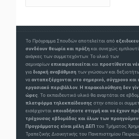
Το Πρόγραμμα Σπουδών αποτελείται από
εξειδικε
συνδέουν θεωρία και πράξη
και συνεχώς εμπλουτί
ανάγκες των συμμετεχόντων. Το υλικό των
σεμιναρίων
επικαιροποιείται
και
προστίθενται ν
για
διαρκή αναβάθμιση
των γνώσεων και δεξιοτήτ
να
ανταπεξέρχονται στο σημερινό, σύγχρονο και 
εργασιακό περιβάλλον.
Η παρακολούθηση δεν γίν
ώρες
. Το εκπαιδευτικό υλικό θα αναρτάται σε εβδο
πλατφόρμα τηλεκπαίδευσης
στην οποία οι συμμε
εισέρχονται
οποιαδήποτε στιγμή και να έχουν πρ
τρέχουσας εβδομάδας και όλων των προηγούμε
Προγράμματος είναι
μέλη ΔΕΠ
του Τμήματος Χρημα
Τραπεζικής Διοικητικής του Πανεπιστημίου Πειρα