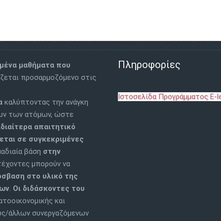
Πληροφορίες
υμένα μαθήματα
που
ζεται προσαρμοζόμενο στις
Ιστοσελίδα Προγράμματος E-le
έα
καλύπτοντας την ανάγκη
ων των ατόμων, ώστε
ιδιαίτερα απαιτητικό
εται σε συγκεκριμένες
μαδιαία βάση
στην
τέχοντες μπορούν να
όσβαση στο υλικό της
νων
.
Οι διδάσκοντες του
τοοικονομικής και
ιώς/άλλων συνεργαζόμενων