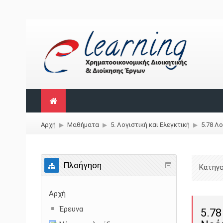
Αρχή
Μαθήματα
5. Λογιστική και Ελεγκτική
5.78 Λο
▶︎
▶︎
▶︎
Πλοήγηση
Κατηγο
Αρχή
Έρευνα
5.78