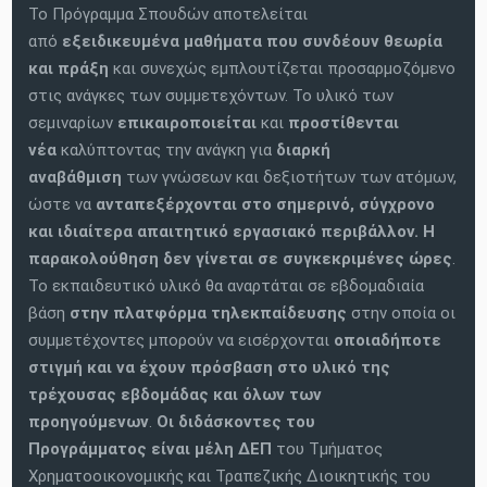
Το Πρόγραμμα Σπουδών αποτελείται
από
εξειδικευμένα μαθήματα
που συνδέουν θεωρία
και πράξη
και συνεχώς εμπλουτίζεται προσαρμοζόμενο
στις ανάγκες των συμμετεχόντων. Το υλικό των
σεμιναρίων
επικαιροποιείται
και
προστίθενται
νέα
καλύπτοντας την ανάγκη για
διαρκή
αναβάθμιση
των γνώσεων και δεξιοτήτων των ατόμων,
ώστε να
ανταπεξέρχονται στο σημερινό, σύγχρονο
και ιδιαίτερα απαιτητικό εργασιακό περιβάλλον.
Η
παρακολούθηση δεν γίνεται σε συγκεκριμένες ώρες
.
Το εκπαιδευτικό υλικό θα αναρτάται σε εβδομαδιαία
βάση
στην πλατφόρμα τηλεκπαίδευσης
στην οποία οι
συμμετέχοντες μπορούν να εισέρχονται
οποιαδήποτε
στιγμή και να έχουν πρόσβαση στο υλικό της
τρέχουσας εβδομάδας και όλων των
προηγούμενων
.
Οι διδάσκοντες του
Προγράμματος είναι
μέλη ΔΕΠ
του Τμήματος
Χρηματοοικονομικής και Τραπεζικής Διοικητικής του