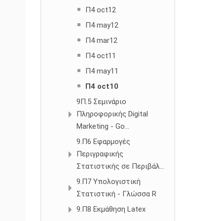
Π4 oct12
Π4 may12
Π4 mar12
Π4 oct11
Π4 may11
Π4 oct10
9Π.5 Σεμινάριο
Πληροφορικής Digital
Marketing - Go...
9.Π6 Εφαρμογές
Περιγραφικής
Στατιστικής σε Περιβάλ...
9.Π7 Υπολογιστική
Στατιστική - Γλώσσα R
9.Π8 Εκμάθηση Latex