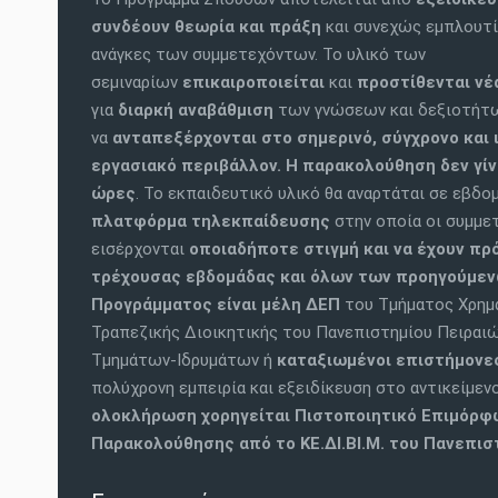
συνδέουν θεωρία και πράξη
και συνεχώς εμπλουτί
ανάγκες των συμμετεχόντων. Το υλικό των
σεμιναρίων
επικαιροποιείται
και
προστίθενται ν
για
διαρκή αναβάθμιση
των γνώσεων και δεξιοτήτ
να
ανταπεξέρχονται στο σημερινό, σύγχρονο και 
εργασιακό περιβάλλον.
Η παρακολούθηση δεν γίν
ώρες
. Το εκπαιδευτικό υλικό θα αναρτάται σε εβδο
πλατφόρμα τηλεκπαίδευσης
στην οποία οι συμμε
εισέρχονται
οποιαδήποτε στιγμή και να έχουν πρ
τρέχουσας εβδομάδας και όλων των προηγούμε
Προγράμματος είναι
μέλη ΔΕΠ
του Τμήματος Χρημα
Τραπεζικής Διοικητικής του Πανεπιστημίου Πειρα
Τμημάτων-Ιδρυμάτων ή
καταξιωμένοι επιστήμονες
πολύχρονη εμπειρία και εξειδίκευση στο αντικείμεν
ολοκλήρωση χορηγείται Πιστοποιητικό Επιμόρφ
Παρακολούθησης από το ΚΕ.ΔΙ.ΒΙ.Μ. του Πανεπισ