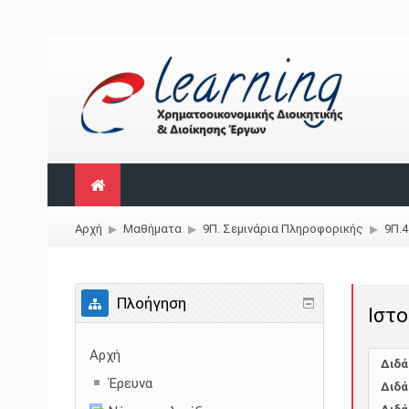
Αρχή
Μαθήματα
9Π. Σεμινάρια Πληροφορικής
9Π.4
▶︎
▶︎
▶︎
Πλοήγηση
Ιστο
Αρχή
Διδά
Έρευνα
Διδά