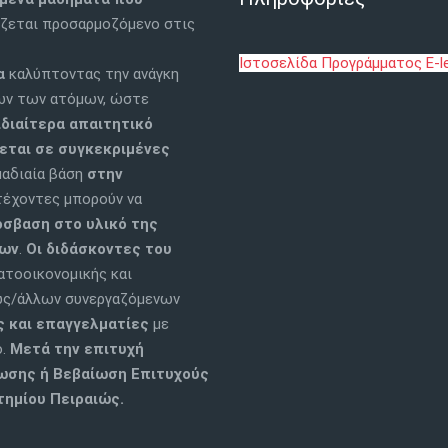
ζεται προσαρμοζόμενο στις
Ιστοσελίδα Προγράμματος E-le
έα
καλύπτοντας την ανάγκη
ων των ατόμων, ώστε
ιδιαίτερα απαιτητικό
εται σε συγκεκριμένες
μαδιαία βάση
στην
τέχοντες μπορούν να
όσβαση στο υλικό της
νων
.
Οι διδάσκοντες του
τοοικονομικής και
ιώς/άλλων συνεργαζόμενων
 και επαγγελματίες
με
ο.
Μετά την επιτυχή
ωσης ή Βεβαίωση Επιτυχούς
τημίου Πειραιώς.